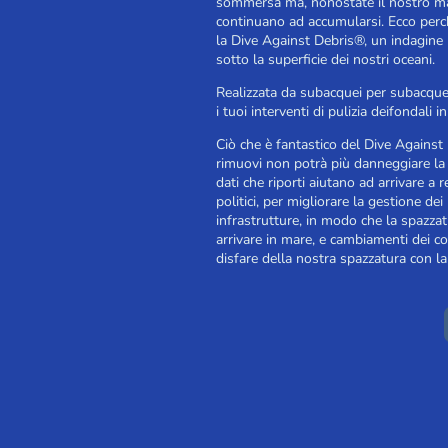
sommersa ma, nonostate il nostro mas
continuano ad accumularsi. Ecco perc
la Dive Against Debris®, un indagine m
sotto la superficie dei nostri oceani.
Realizzata da subacquei per subacque
i tuoi interventi di pulizia deifondali i
Ciò che è fantastico del Dive Against
rimuovi non potrà più danneggiare la vi
dati che riporti aiutano ad arrivare a
politici, per migliorare la gestione dei
infrastrutture, in modo che la spazza
arrivare in mare, e cambiamenti dei 
disfare della nostra spazzatura con l