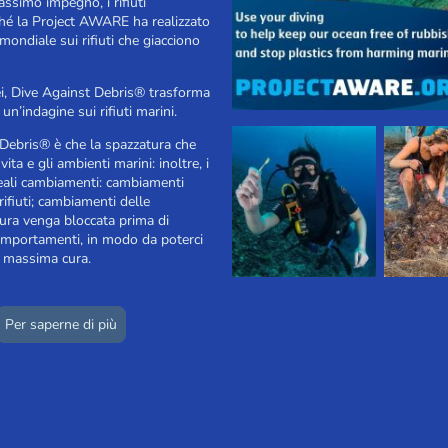
simo impegno, i rifiuti
hé la Project AWARE ha realizzato
ondiale sui rifiuti che giacciono
i, Dive Against Debris® trasforma
n un’indagine sui rifiuti marini.
 Debris® è che la spazzatura che
ta e gli ambienti marini: inoltre, i
 reali cambiamenti: cambiamenti
 rifiuti; cambiamenti delle
tura venga bloccata prima di
comportamenti, in modo da poterci
a massima cura.
Per saperne di più