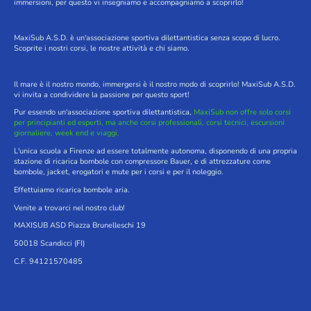
immersioni, per questo vi insegniamo e accompagniamo a scoprirlo!
MaxiSub A.S.D. è un'associazione sportiva dilettantistica senza scopo di lucro.
Scoprite i nostri corsi, le nostre attività e chi siamo.
Il mare è il nostro mondo, immergersi è il nostro modo di scoprirlo! MaxiSub A.S.D.
vi invita a condividere la passione per questo sport!
Pur essendo un'associazione sportiva dilettantistica,
MaxiSub non offre solo corsi
per principianti ed esperti, ma anche corsi professionali, corsi tecnici, escursioni
giornaliere, week end e viaggi.
L'unica scuola a Firenze ad essere totalmente autonoma, disponendo di una propria
stazione di ricarica bombole con compressore Bauer, e di attrezzature come
bombole, jacket, erogatori e mute per i corsi e per il noleggio.
Effettuiamo ricarica bombole aria.
Venite a trovarci nel nostro club!
MAXISUB ASD Piazza Brunelleschi 19
50018 Scandicci (FI)
C.F. 94121570485