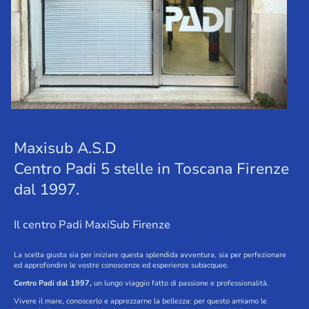
Maxisub A.S.D
Centro Padi 5 stelle in Toscana Firenze
dal 1997.
Il centro Padi MaxiSub Firenze
La scelta giusta sia per iniziare questa splendida avventura, sia per perfezionare
ed approfondire le vostre conoscenze ed esperienze subacquee.
Centro Padi dal 1997,
un lungo viaggio fatto di passione e professionalità.
Vivere il mare, conoscerlo e apprezzarne la bellezza: per questo amiamo le